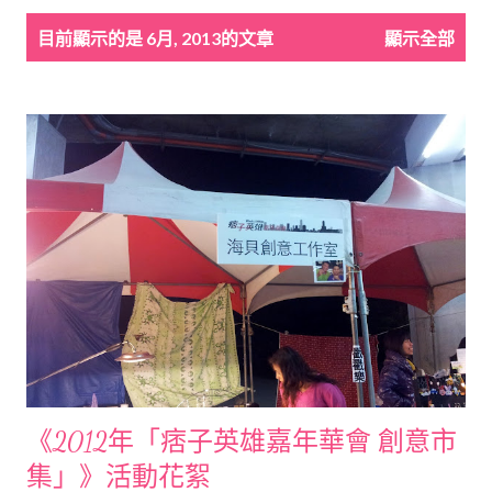
發
目前顯示的是 6月, 2013的文章
顯示全部
表
文
章
《2012年「痞子英雄嘉年華會 創意市
集」》活動花絮