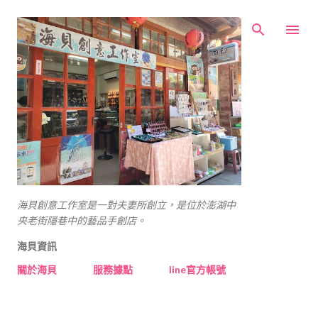
跳到主要內容
海貝創意工作室是一對夫妻所創立，是位於澎湖中
央老街隱巷中的藝品手創店。
海貝資訊
關於海貝
服務據點
line官方帳號