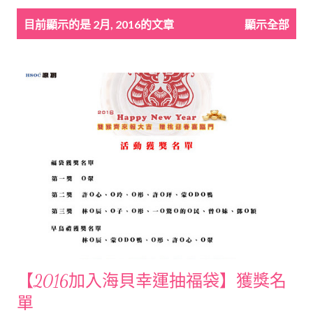
發
目前顯示的是 2月, 2016的文章
顯示全部
表
文
章
【2016加入海貝幸運抽福袋】獲獎名
單