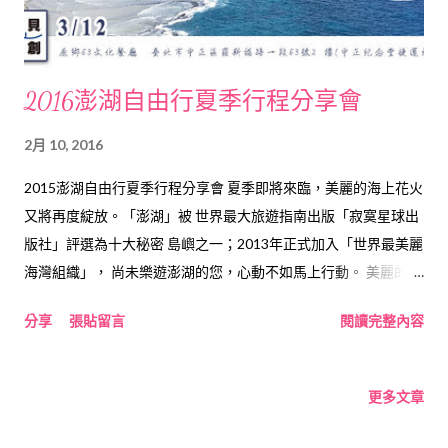
2016澎湖自由行夏季行程分享會
2月 10, 2016
2015澎湖自由行夏季行程分享會 夏季即將來臨，美麗的海上花火
又將再度綻放。「澎湖」被 世界最大旅遊指南出版「寂寞星球出
版社」評選為十大秘密 島嶼之一；2013年正式加入「世界最美麗
海灣組織」， 尚未樂遊澎湖的您，心動不如馬上行動。 美麗的澎
湖 有著豐富的人情味與文化，來趟慢遊輕旅行吧~來趟秘境體 驗
分享
張貼留言
閱讀完整內容
之旅吧，無須匆匆忙忙也可悠遊澎湖，慢活體驗菊島風情 。 「海
貝原創」特別舉辦「澎湖慢遊」行程分享會，邀請澎湖 在地人及
深度旅遊達人，分享心得、規劃、推薦景點、建議 與注意事項，
更多文章
並安排貝藝手作體驗與會後交流，讓大家都能 規劃屬於自己的夏
天回憶。 活動DM 報名連結： https://goo.gl/AlU5n7 活動時間：