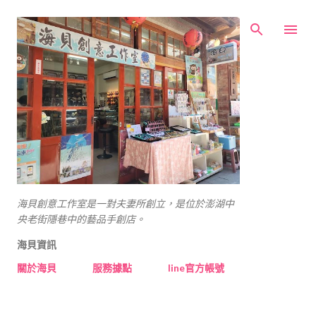
跳到主要內容
海貝創意工作室是一對夫妻所創立，是位於澎湖中
央老街隱巷中的藝品手創店。
海貝資訊
關於海貝
服務據點
line官方帳號