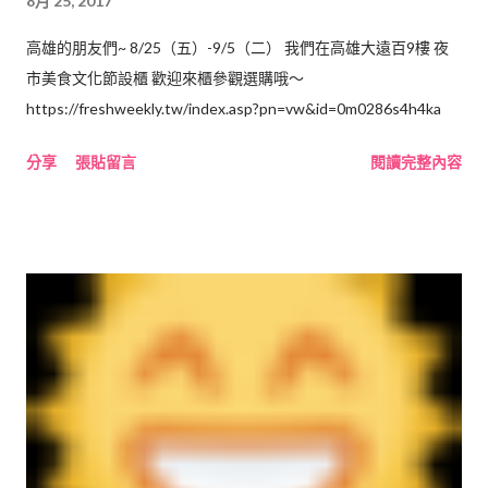
8月 25, 2017
輝。 保養注意事項 保養注意事項,a photo by hsoc-handicraft on
Flickr. 陽光是保存貝殼的第一大禁忌，直曬陽光會使貝殼褪色。
高雄的朋友們~ 8/25（五）-9/5（二） 我們在高雄大遠百9樓 夜
其次要注意恒溫，防潮，防塵。 不要將貝殼飾品接觸到定型發
市美食文化節設櫃 歡迎來櫃參觀選購哦～
水，...
https://freshweekly.tw/index.asp?pn=vw&id=0m0286s4h4ka
分享
張貼留言
閱讀完整內容