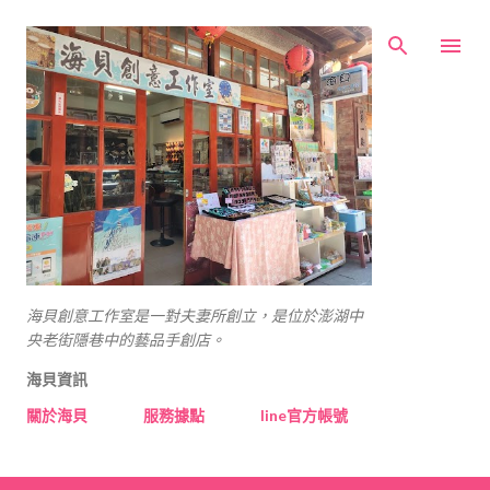
跳到主要內容
海貝創意工作室是一對夫妻所創立，是位於澎湖中
央老街隱巷中的藝品手創店。
海貝資訊
關於海貝
服務據點
line官方帳號