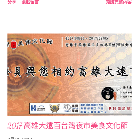
分享
張貼留言
閱讀完整內容
貝殼，才會使得貝殼看起來光亮如新。以下海貝小編分享日常如
何正確保養。 為什麼要保養 貝殼的主要成分為99%的碳酸鈣
和少量的殼質素。一般可分為3層，最外層為黑褐色的角質層（殼
皮），薄而透明，有防止碳酸侵蝕的作用，由外套膜邊緣分泌的
殼質素構成；中層為棱柱層（殼層），較厚，由外套膜邊緣分泌
的棱柱狀的方解石構成，外層和中層可擴大貝殼的面積，但不增
加厚度；內層為珍珠層（底層），由外套膜整個表面分泌的葉片
狀霰石（文石）疊成，具有美麗光澤，可隨身體增長而加厚。
但是，如果溫度太高，貝殼容易崩裂；如果濕度太小，貝殼
容易鈣化。如果讓它們裸露在空氣中，不加水不保濕，兩年後表
皮就會鈣化脫落，不可逆轉。因此收藏貝殼的喜愛者，平常都很
注重貝殼的保養。 如何保養 貝殼用清水清洗即可。浸泡水中
不要超過4個小時，否則水中的氯酸會影響貝殼的表面光澤。用
5%－15%的漂白水浸泡15分鐘，可以褪掉貝殼表面的珊瑚質。
2017 高雄大遠百台灣夜市美食文化節
平時可用潮濕的軟布條擦拭表面的灰塵，待乾燥後可塗上少
許無腐蝕性的蠟和油，反射光線使飾品在燈光或陽光下熠熠生