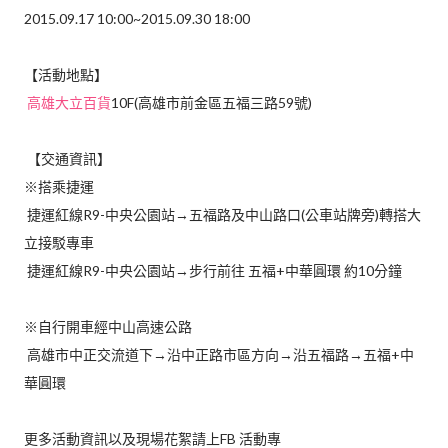
2015.09.17 10:00~2015.09.30 18:00
【活動地點】
高雄大立百貨
10F(高雄市前金區五福三路59號)
【交通資訊】
※搭乘捷運
捷運紅線R9-中央公園站→五福路及中山路口(公車站牌旁)轉搭大
立接駁專車
捷運紅線R9-中央公園站→步行前往 五福+中華圓環 約10分鐘
※自行開車經中山高速公路
高雄市中正交流道下→沿中正路市區方向→沿五福路→五福+中
華圓環
更多活動資訊以及現場花絮請上FB 活動專